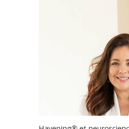
Havening® et neuroscienc