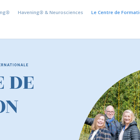
ing®
Havening® & Neurosciences
Le Centre de Format
ERNATIONALE
E DE
ON