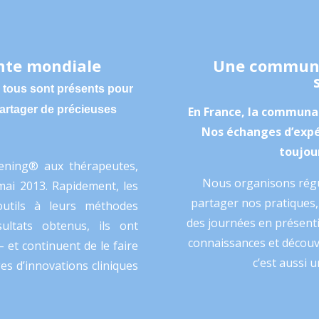
te mondiale
Une communa
tous sont présents pour
partager de précieuses
En France, la communa
Nos échanges d’expé
toujour
ening
®
aux thérapeutes,
Nous organisons régu
ai 2013. Rapidement, les
partager nos pratiques, 
outils à leurs méthodes
des journées en présent
ultats obtenus, ils ont
connaissances et découv
et continuent de le faire
c’est aussi u
es d’innovations cliniques