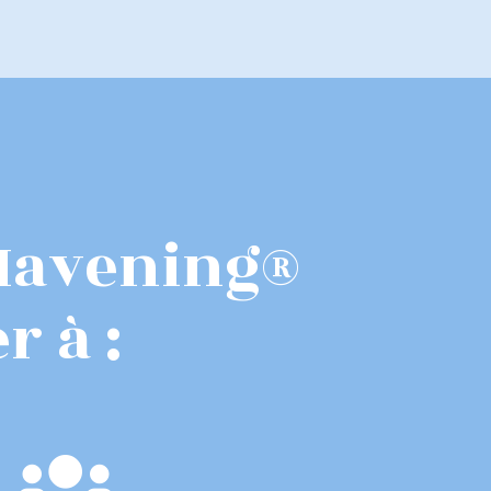
 Havening®
r à :
