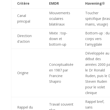
Critère
EMDR
Havening®
Mouvements
Toucher
Canal
oculaires
spécifique (bras
principal
bilatéraux
mains, visage)
Mixte : top-
Bottom-up : du
Direction
down et
corps vers
d'action
bottom-up
l'amygdale
Développée au
début des
Conceptualisée
années 2000 pa
en 1987 par
le Dr Ronald
Origine
Francine
Ruden, puis le 
Shapiro
Steven Ruden
pour le volet
clinique
Rappel bref,
Travail souvent
Rappel du
sans
plus